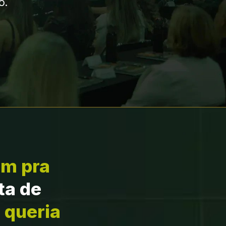
o.
m pra 
ta de 
 queria 