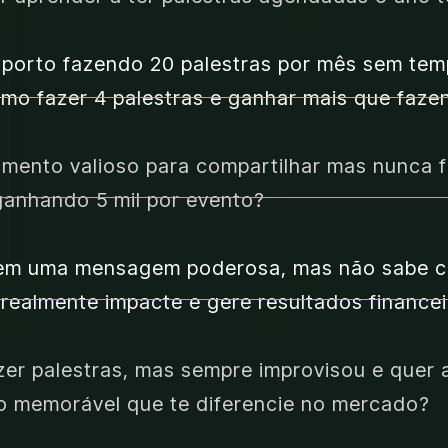
porto fazendo 20 palestras por mês sem tempo
omo fazer 4 palestras e ganhar mais que faze
mento valioso para compartilhar mas nunca fe
ganhando 5 mil por evento?
em uma mensagem poderosa, mas não sabe co
realmente impacte e gere resultados finance
zer palestras, mas sempre improvisou e quer a
 memorável que te diferencie no mercado?