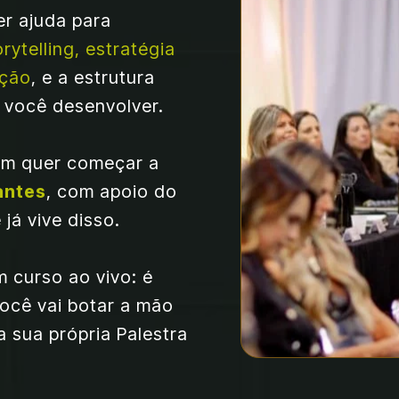
Ao longo de 3 dias, você vai ter ajuda para 
ytelling, estratégia 
ação
, e a estrutura 
 você desenvolver.
em quer começar a 
antes
, com apoio do 
já vive disso.
Não é só uma palestra, nem um curso ao vivo: é 
ocê vai botar a mão 
 sua própria Palestra 