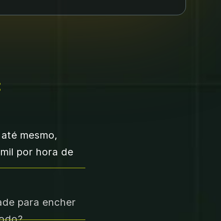
:
 até mesmo, 
mil por hora de 
ade para encher 
todo?