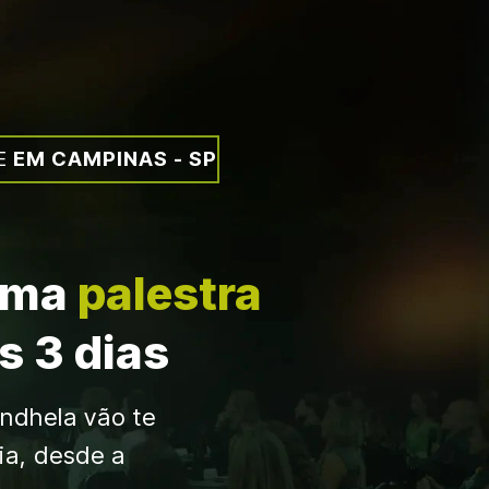
E
 EM CAMPINAS - SP
uma 
palestra 
 3 dias 
ndhela vão te 
ia, desde a 