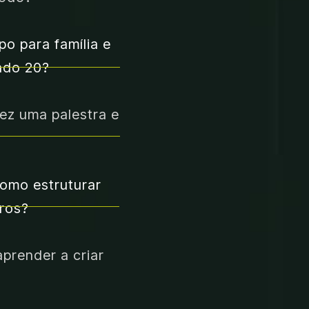
 para família e 
ndo 20?
z uma palestra e 
mo estruturar 
iros?
prender a criar 