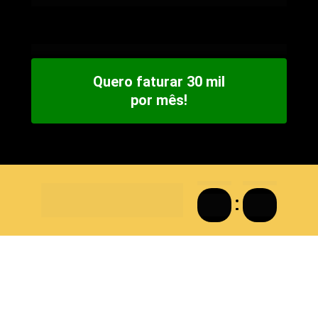
Clique no botão e destrave o seu acesso gratuito.
Quero faturar 30 mil
por mês!
MINUTOS
SEGUNDOS
GARANTA A SUA VAGA 
14
46
ANTES QUE O PRAZO DE 
INSCRIÇÃO SE ESGOTE!